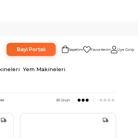
6 TAKSİT İMKANI!
TÜM BANKALARA PEŞİN FİYATINA
Bayi Portalı
Sepetim
Favorilerim
Üye Girişi
kineleri
Yem Makineleri
ler
61 Ürün