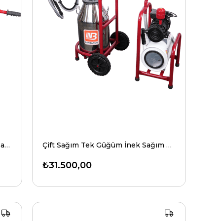
Dörtlü Sağım Tek Güğüm Koyun Sağım Makinesi Üniversal Model
Çift Sağım Tek Güğüm İnek Sağım Makinesi Yarı Sabit Model
₺31.500,00