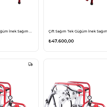
Çift Sağım Tek Güğüm İnek Sağım Makinesi Üniversal Model 85'lik Pompa
₺47.600,00