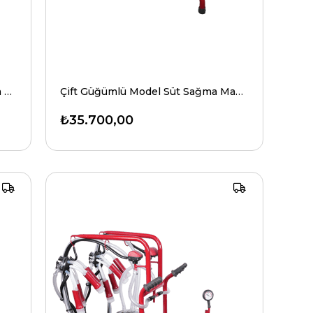
Çift Sağım Tek Güğüm İnek Sağım Makinesi Benzinli-Elektrikli Model
Çift Güğümlü Model Süt Sağma Makinesi
₺35.700,00