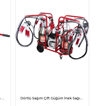
Çift Sağım Tek Güğüm İnek Sağım Makinesi Üniversal Model
Dörtlü Sağım Çift Güğüm İnek Sağım Makinesi Ahtapot Model