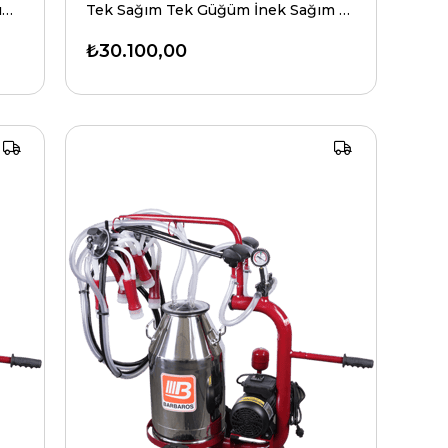
Çift Sağım Tek Güğüm Koyun Sağım Makinesi Üniversal Model
Tek Sağım Tek Güğüm İnek Sağım Makinesi Sabit Model
₺30.100,00