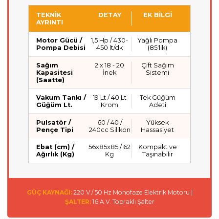
TEKNİK
DETAY
EK BİLGİ
AYRINTI
Motor Gücü /
1,5 Hp / 430-
Yağlı Pompa
Pompa Debisi
450 lt/dk
(85'lik)
Sağım
2 x 18 - 20
Çift Sağım
Kapasitesi
İnek
Sistemi
(Saatte)
Vakum Tankı /
19 Lt / 40 Lt
Tek Güğüm
Güğüm Lt.
Krom
Adeti
Pulsatör /
60 / 40 /
Yüksek
Pençe Tipi
240cc Silikon
Hassasiyet
Ebat (cm) /
56x85x85 / 62
Kompakt ve
Ağırlık (Kg)
Kg
Taşınabilir
GÜÇ KAYNAĞI:
220 V / 50 Hz Monofaze Elektrik Motoru |
ŞALTER:
16 A.V. Topraklı Şalter