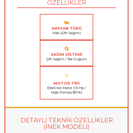
ÖZELLİKLER
🐄
HAYVAN TÜRÜ
İnek (Çift Sağım)
🔄
SAĞIM SİSTEMİ
Çift Sağım / Tek Güğüm
⚡
MOTOR TİPİ
Elektrikli Motor (1,5 Hp /
Yağlı Pompa 85'lik)
DETAYLI TEKNİK ÖZELLİKLER
(İNEK MODELİ)