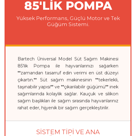
85'LİK POMPA
Yüksek Performans, Güçlü Motor ve Tek
Güğüm Sistemi.
Bartech Üniversal Model Süt Sağım Makinesi
85'lik Pompa ile hayvanlarınızı sağarken
**zamandan tasarruf edin verimi en üst düzeyi
çıkartın.** Süt sağım makinesinin **tekerlekli,
taşınabilir yapısı** ve **çıkarılabilir güğümü** inek
sağımlarında kolaylık sağlar. Kauçuk ve silikon
sağım başlıkları ile sağım sırasında hayvanlarınız
rahat eder, hijyenik bir sağım gerçekleştirilir.
SİSTEM TİPİ VE ANA