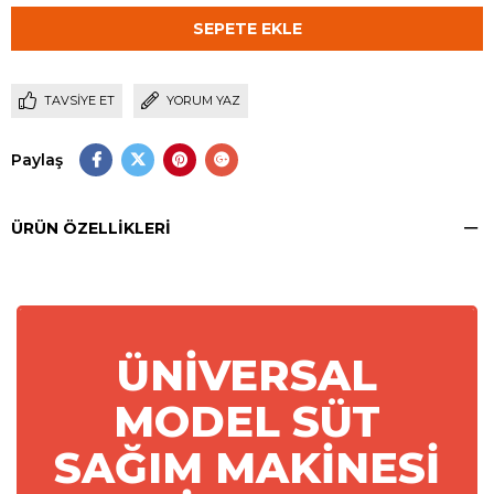
TAVSIYE ET
YORUM YAZ
Paylaş
ÜRÜN ÖZELLIKLERI
ÜNİVERSAL
MODEL SÜT
SAĞIM MAKİNESİ