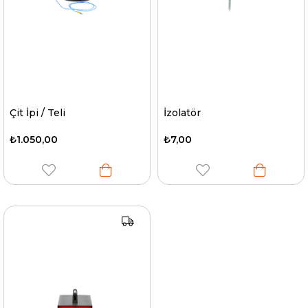
Çit İpi / Teli
İzolatör
₺1.050,00
₺7,00