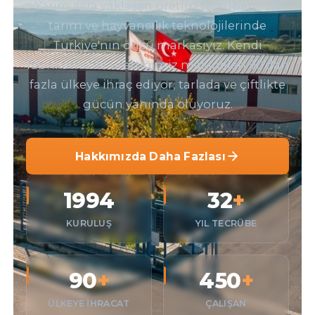
Yarım asra yaklaşan üretim tecrübemizle
tarım ve hayvancılık teknolojilerinde
Türkiye'nin öncü markasıyız. Kendi
fabrikamızda ürettiğimiz makineleri 90'dan
fazla ülkeye ihraç ediyor, tarlada ve çiftlikte
gücün yanında oluyoruz.
Hakkımızda Daha Fazlası
1994
32
+
KURULUŞ
YIL TECRÜBE
90
+
450
+
ÜLKEYE IHRACAT
ÇALIŞAN