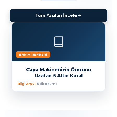
Tüm Yazıları İncele
BAKIM REHBERI
Çapa Makinenizin Ömrünü
Uzatan 5 Altın Kural
Bilgi Arşivi
· 5 dk okuma