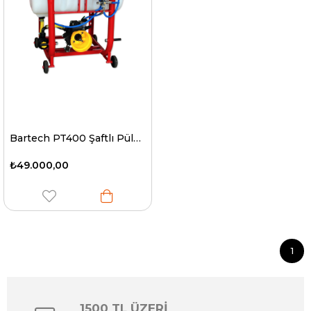
Bartech PT400 Şaftlı Pülverizatör 400 Litre
₺49.000,00
1
1500 TL ÜZERİ