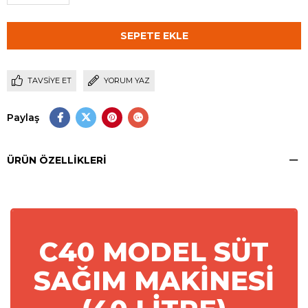
TAVSIYE ET
YORUM YAZ
Paylaş
ÜRÜN ÖZELLIKLERI
C40 MODEL SÜT
SAĞIM MAKİNESİ