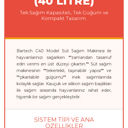
(40 LİTRE)
Tek Sağım Kapasiteli, Tek Güğüm ve
Kompakt Tasarım.
Bartech C40 Model Süt Sağım Makinesi ile
hayvanlarınızı sağarken **zamandan tasarruf
edin verimi en üst düzeyi çıkartın.** Süt sağım
makinesinin **tekerlekli, taşınabilir yapısı** ve
**çıkarılabilir güğümü** inek sağımlarında
kolaylık sağlar. Kauçuk ve silikon sağım başlıkları
ile sağım sırasında hayvanlarınız rahat eder,
hijyenik bir sağım gerçekleştirilir.
SİSTEM TİPİ VE ANA
ÖZELLİKLER