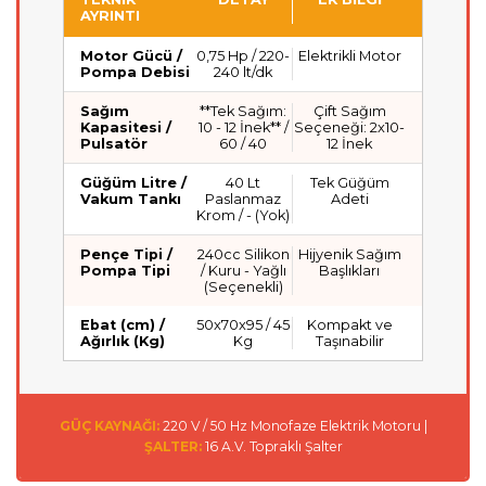
AYRINTI
Motor Gücü /
0,75 Hp / 220-
Elektrikli Motor
Pompa Debisi
240 lt/dk
Sağım
**Tek Sağım:
Çift Sağım
Kapasitesi /
10 - 12 İnek** /
Seçeneği: 2x10-
Pulsatör
60 / 40
12 İnek
Güğüm Litre /
40 Lt
Tek Güğüm
Vakum Tankı
Paslanmaz
Adeti
Krom / - (Yok)
Pençe Tipi /
240cc Silikon
Hijyenik Sağım
Pompa Tipi
/ Kuru - Yağlı
Başlıkları
(Seçenekli)
Ebat (cm) /
50x70x95 / 45
Kompakt ve
Ağırlık (Kg)
Kg
Taşınabilir
GÜÇ KAYNAĞI:
220 V / 50 Hz Monofaze Elektrik Motoru |
ŞALTER:
16 A.V. Topraklı Şalter