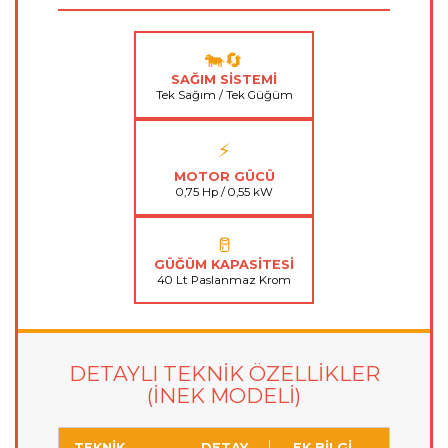
🐄🔄
SAĞIM SİSTEMİ
Tek Sağım / Tek Güğüm
⚡
MOTOR GÜCÜ
0,75 Hp / 0,55 kW
🥛
GÜĞÜM KAPASİTESİ
40 Lt Paslanmaz Krom
DETAYLI TEKNİK ÖZELLİKLER
(İNEK MODELİ)
TEKNİK
DETAY
EK BİLGİ