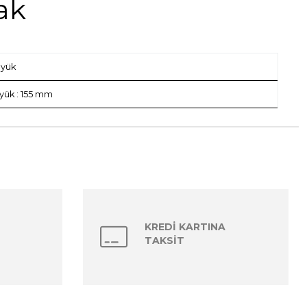
ak
üyük
yük : 155 mm
KREDİ KARTINA
TAKSİT