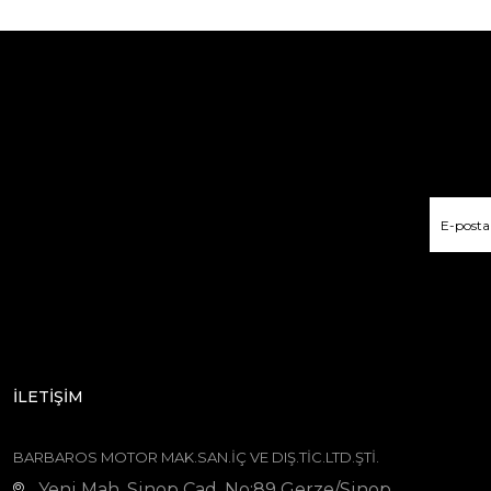
İLETİŞİM
BARBAROS MOTOR MAK.SAN.İÇ VE DIŞ.TİC.LTD.ŞTİ.
Yeni Mah. Sinop Cad. No:89 Gerze/Sinop