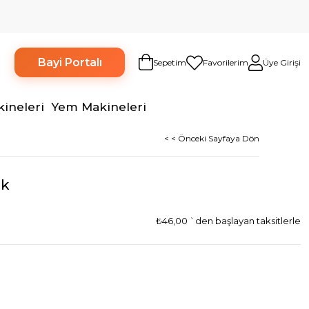
Bayi Portalı
Sepetim
Favorilerim
Üye Girişi
kineleri
Yem Makineleri
< < Önceki Sayfaya Dön
ak
₺46,00
`den başlayan taksitlerle