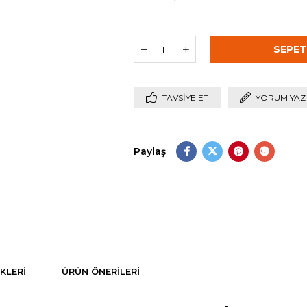
TAVSIYE ET
YORUM YAZ
Paylaş
KLERI
ÜRÜN ÖNERILERI