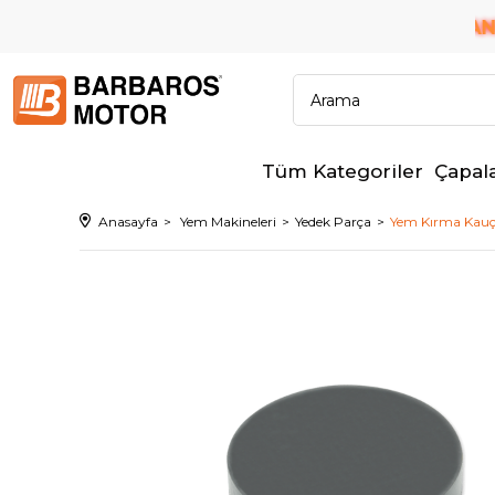
6 TAKSİT İMKANI!
ÜM BANKALARA PEŞİN FİYATINA
Tüm Kategoriler
Çapal
Anasayfa
Yem Makineleri
Yedek Parça
Yem Kırma Kau