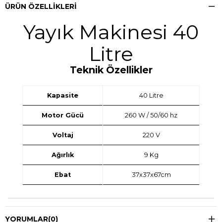
ÜRÜN ÖZELLIKLERI
Yayık Makinesi 40
Litre
Teknik Özellikler
Kapasite
40 Litre
Motor Gücü
260 W / 50/60 hz
Voltaj
220 V
Ağırlık
9 Kg
Ebat
37x37x67cm
YORUMLAR
(0)