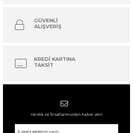
GÜVENLİ
ALIŞVERİŞ
KREDİ KARTINA
TAKSİT
Yenilik ve fırsatlarımızdan haber alın!