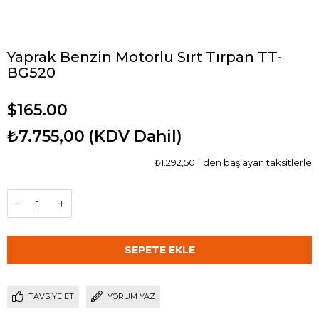
Yaprak Benzin Motorlu Sırt Tırpan TT-
BG520
$165.00
₺7.755,00
(KDV Dahil)
₺1.292,50
`den başlayan taksitlerle
TAVSIYE ET
YORUM YAZ