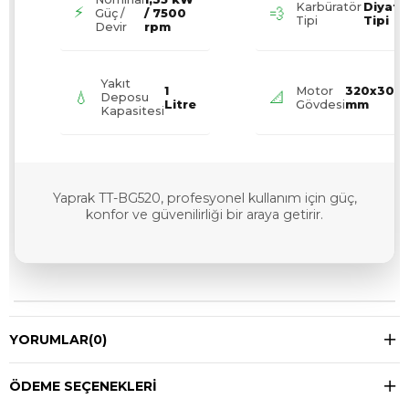
Karbüratör
Diyafr
⚡
💨
Güç /
/ 7500
Tipi
Tipi
Devir
rpm
Yakıt
1
Motor
320x300
💧
📐
Deposu
Litre
Gövdesi
mm
Kapasitesi
Yaprak TT-BG520, profesyonel kullanım için güç,
konfor ve güvenilirliği bir araya getirir.
YORUMLAR
(0)
ÖDEME SEÇENEKLERI