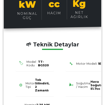
Kg
cc
kW
NET
HACIM
NOMINAL
AĞIRLIK
GÜÇ
🌱 Teknik Detaylar
Model
TT-
🏷️
🔧
Motor Modeli
1E4
Kodu
BG520
Tek
Hava
Motor
Silindirli,
Soğutma
🌬️
⚙️
Soğutmal
Tipi
2
/ Hacim
51.7cc
Zamanlı
Nominal
1,35 kW