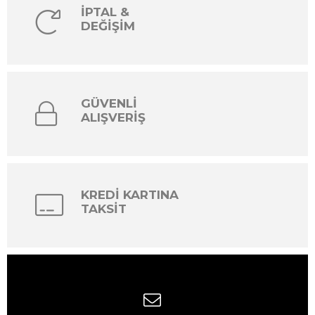
İPTAL &
DEĞİŞİM
GÜVENLİ
ALIŞVERİŞ
KREDİ KARTINA
TAKSİT