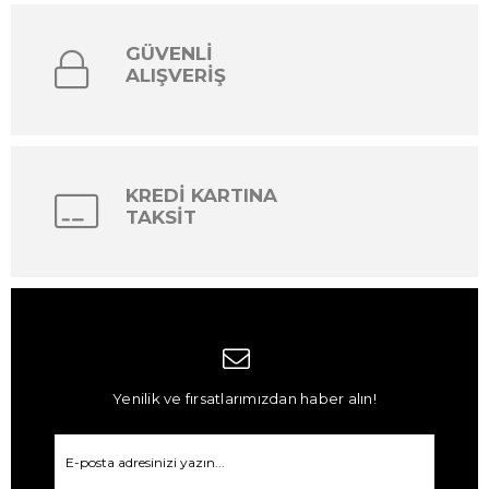
GÜVENLİ
ALIŞVERİŞ
KREDİ KARTINA
TAKSİT
Yenilik ve fırsatlarımızdan haber alın!