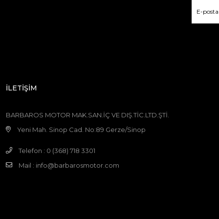
İLETİŞİM
BARBAROS MOTOR MAK.SAN.İÇ VE DIŞ.TİC.LTD.ŞTİ.
Yeni Mah. Sinop Cad. No:89 Gerze/Sinop
Telefon : 0 (368) 718 3301
Mail :
info@barbarosmotor.com