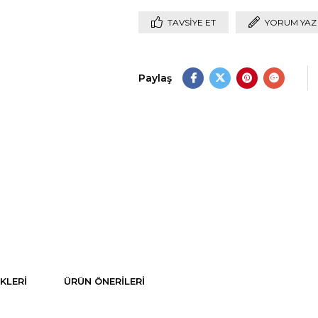
TAVSIYE ET
YORUM YAZ
Paylaş
KLERI
ÜRÜN ÖNERILERI