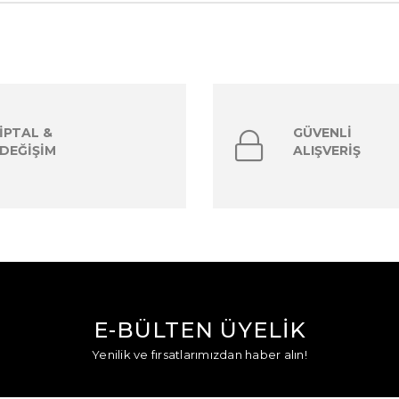
İPTAL &
GÜVENLİ
DEĞİŞİM
ALIŞVERİŞ
E-BÜLTEN ÜYELİK
Yenilik ve fırsatlarımızdan haber alın!