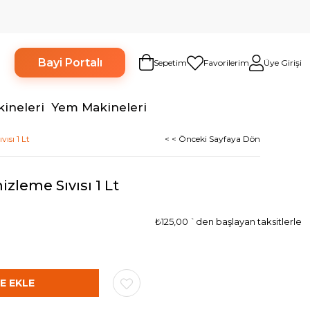
Bayi Portalı
Sepetim
Favorilerim
Üye Girişi
kineleri
Yem Makineleri
ısı 1 Lt
< < Önceki Sayfaya Dön
zleme Sıvısı 1 Lt
₺125,00
`den başlayan taksitlerle