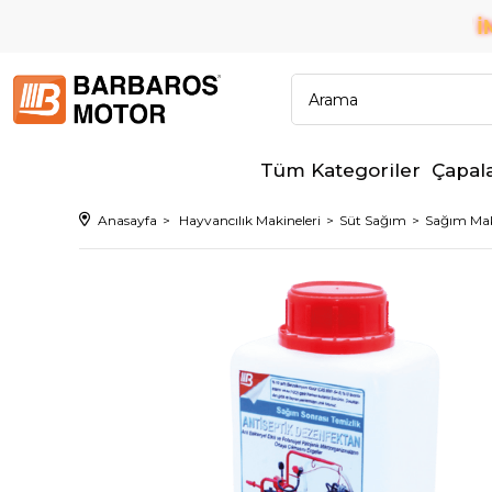
6 TAKSİT İMK
✨ TÜM BANKALARA PEŞİN FİYATINA
Tüm Kategoriler
Çapal
Anasayfa
Hayvancılık Makineleri
Süt Sağım
Sağım Maki