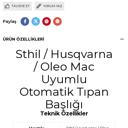
TAVSIYE ET
YORUM YAZ
Paylaş
ÜRÜN ÖZELLIKLERI
Sthil / Husqvarna
/ Oleo Mac
Uyumlu
Otomatik Tıpan
Başlığı
Teknik Özellikler