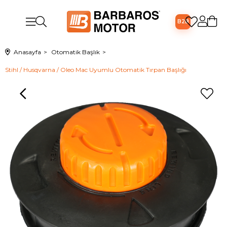
B2B
Anasayfa
Otomatik Başlık
Stihl / Husqvarna / Oleo Mac Uyumlu Otomatik Tırpan Başlığı