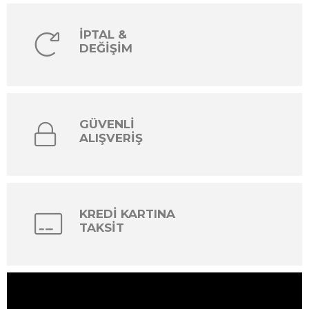
İPTAL &
DEĞİŞİM
GÜVENLİ
ALIŞVERİŞ
KREDİ KARTINA
TAKSİT