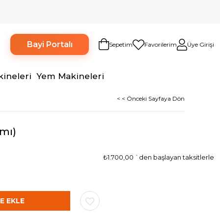
Bayi Portalı
Sepetim
Favorilerim
Üye Girişi
kineleri
Yem Makineleri
< < Önceki Sayfaya Dön
mı)
₺1.700,00
`den başlayan taksitlerle