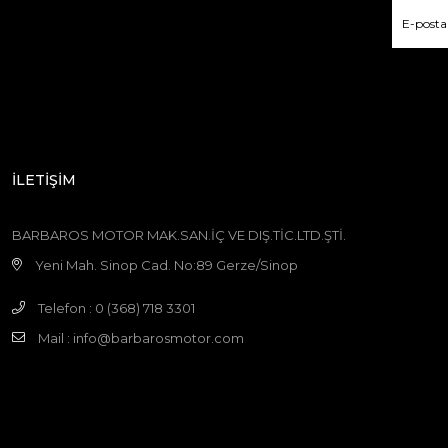
İLETİŞİM
BARBAROS MOTOR MAK.SAN.İÇ VE DIŞ.TİC.LTD.ŞTİ.
Yeni Mah. Sinop Cad. No:89 Gerze/Sinop
Telefon : 0 (368) 718 3301
Mail :
info@barbarosmotor.com