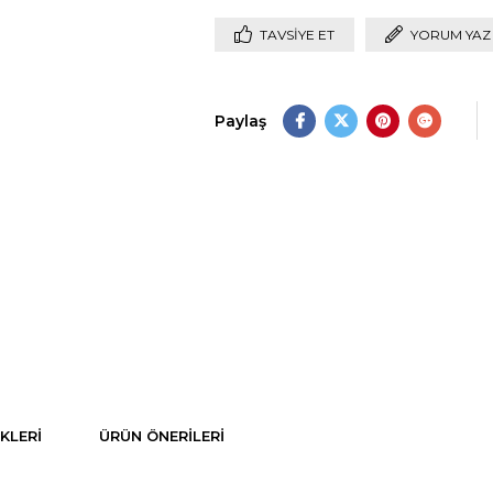
TAVSIYE ET
YORUM YAZ
Paylaş
KLERI
ÜRÜN ÖNERILERI