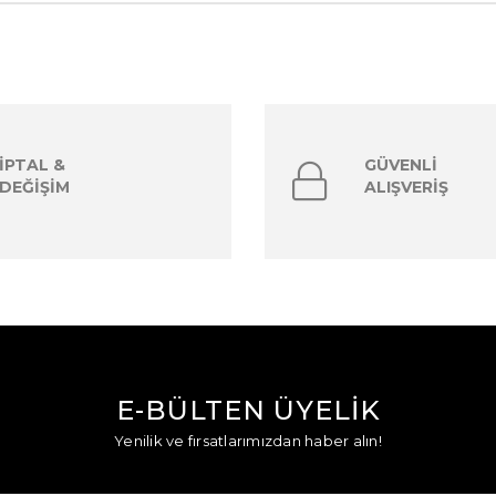
İPTAL &
GÜVENLİ
DEĞİŞİM
ALIŞVERİŞ
E-BÜLTEN ÜYELİK
Yenilik ve fırsatlarımızdan haber alın!