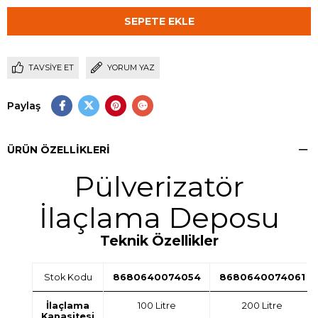
TAVSIYE ET
YORUM YAZ
Paylaş
ÜRÜN ÖZELLIKLERI
Pülverizatör
İlaçlama Deposu
Teknik Özellikler
Stok Kodu
8680640074054
8680640074061
İlaçlama
100 Litre
200 Litre
Kapasitesi