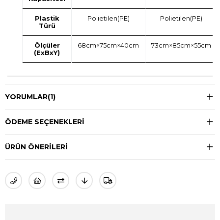
Plastik
Polietilen(PE)
Polietilen(PE)
Türü
Ölçüler
68cm×75cm×40cm
73cm×85cm×55cm
(ExBxY)
YORUMLAR
(1)
ÖDEME SEÇENEKLERI
ÜRÜN ÖNERILERI