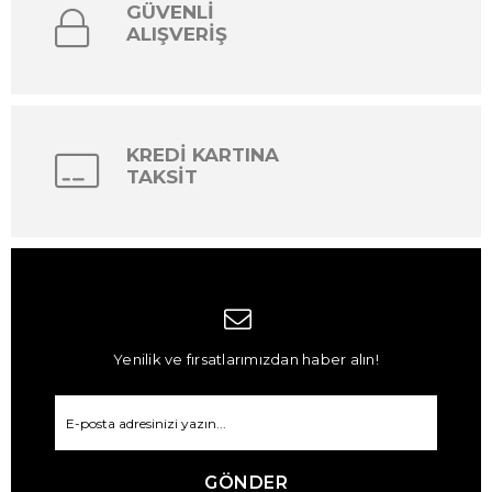
GÜVENLİ
ALIŞVERİŞ
KREDİ KARTINA
TAKSİT
Yenilik ve fırsatlarımızdan haber alın!
GÖNDER