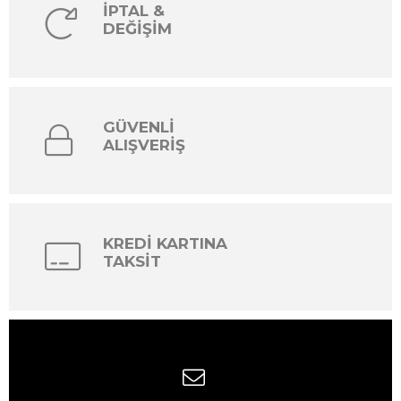
İPTAL &
DEĞİŞİM
GÜVENLİ
ALIŞVERİŞ
KREDİ KARTINA
TAKSİT