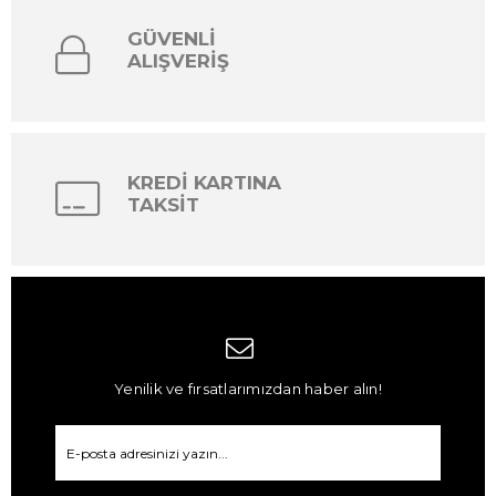
GÜVENLİ
ALIŞVERİŞ
KREDİ KARTINA
TAKSİT
Yenilik ve fırsatlarımızdan haber alın!