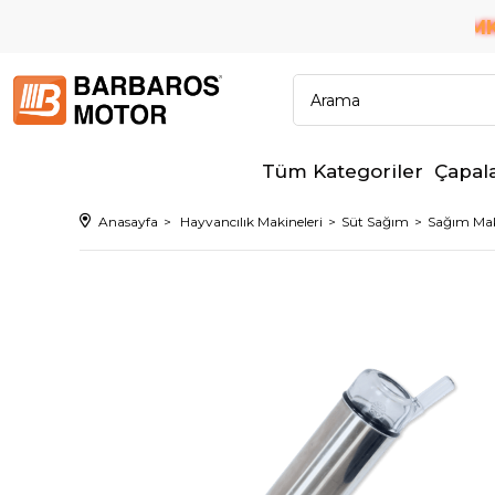
6 TAKSİT İMKAN
✨ TÜM BANKALARA PEŞİN FİYATINA
Tüm Kategoriler
Çapal
Anasayfa
Hayvancılık Makineleri
Süt Sağım
Sağım Maki