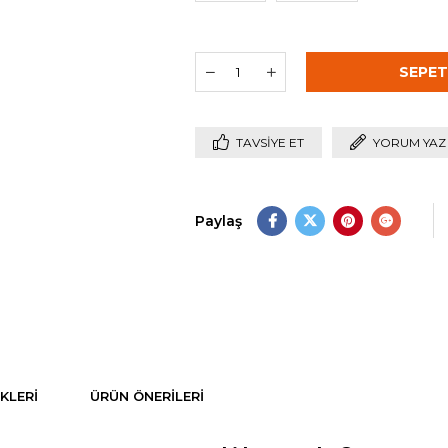
TAVSIYE ET
YORUM YAZ
Paylaş
KLERI
ÜRÜN ÖNERILERI