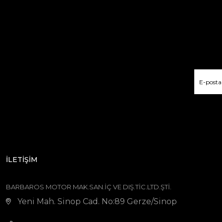
İLETİŞİM
BARBAROS MOTOR MAK.SAN.İÇ VE DIŞ.TİC.LTD.ŞTİ.
Yeni Mah. Sinop Cad. No:89 Gerze/Sinop