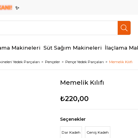
I!
✨
ama Makineleri
Süt Sağım Makineleri
İlaçlama Ma
neleri Yedek Parçaları
Pençeler
Pençe Yedek Parçaları
Memelik Kılıfı
Memelik Kılıfı
₺220,00
Seçenekler
Dar Kadeh
Geniş Kadeh