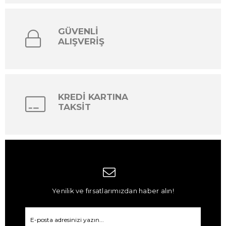
GÜVENLİ
ALIŞVERİŞ
KREDİ KARTINA
TAKSİT
Yenilik ve fırsatlarımızdan haber alın!