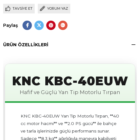
TAVSIYE ET
YORUM YAZ
Paylaş
ÜRÜN ÖZELLIKLERI
KNC KBC-40EUW
Hafif ve Güçlü Yan Tip Motorlu Tırpan
KNC KBC-40EUW Yan Tip Motorlu Tırpan, **40
cc motor hacmi** ve **2.0 PS gücü** ile bahçe
ve tarla işlerinizde güçlü performans sunar.
Sadece **8,3 kg** ağırlığıyla manevra kabiliyeti