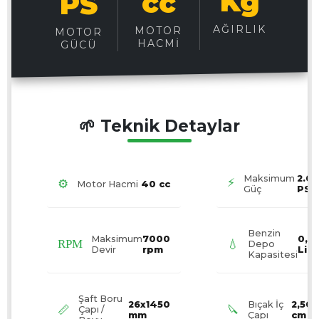
Kg
cc
PS
AĞIRLIK
MOTOR
MOTOR
HACMI
GÜCÜ
🌱 Teknik Detaylar
Maksimum
2.0
⚡
⚙️
Motor Hacmi
40 cc
Güç
PS
Benzin
Maksimum
7000
0,9
RPM
💧
Depo
Devir
rpm
Litr
Kapasitesi
Şaft Boru
26x1450
Bıçak İç
2,50
📏
🔪
Çapı /
mm
Çapı
cm