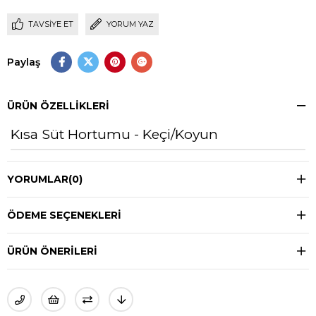
TAVSIYE ET
YORUM YAZ
Paylaş
ÜRÜN ÖZELLIKLERI
Kısa Süt Hortumu - Keçi/Koyun
YORUMLAR
(0)
ÖDEME SEÇENEKLERI
ÜRÜN ÖNERILERI