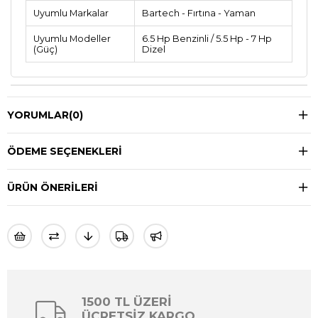
Uyumlu Markalar
Bartech - Fırtına - Yaman
Uyumlu Modeller
6.5 Hp Benzinli / 5.5 Hp - 7 Hp
(Güç)
Dizel
YORUMLAR
(0)
ÖDEME SEÇENEKLERI
ÜRÜN ÖNERILERI
1500 TL ÜZERİ
ÜCRETSİZ KARGO