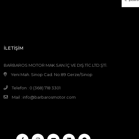
İLETİŞİM
BARBAROS MOTOR MAK.SAN.İÇ VE DIŞ.TİC.LTD.ŞTİ.
Yeni Mah. Sinop Cad. No:89 Gerze/Sinop
Telefon : 0 (368) 718 3301
Mail :
info@barbarosmotor.com