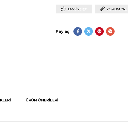
TAVSIYE ET
YORUM YAZ
Paylaş
KLERI
ÜRÜN ÖNERILERI