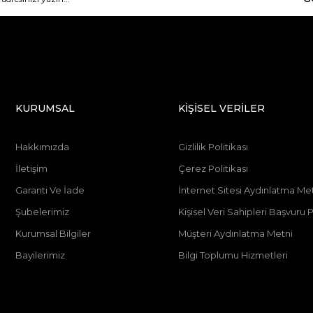
KURUMSAL
KİŞİSEL VERİLER
Hakkımızda
Gizlilik Politikası
İletişim
Çerez Politikası
Garanti Ve İade
İnternet Sitesi Aydınlatma Me
Şubelerimiz
Kişisel Veri Sahipleri Başvur
Kurumsal Bilgiler
Müşteri Aydınlatma Metni
Bayilerimiz
Bilgi Toplumu Hizmetleri