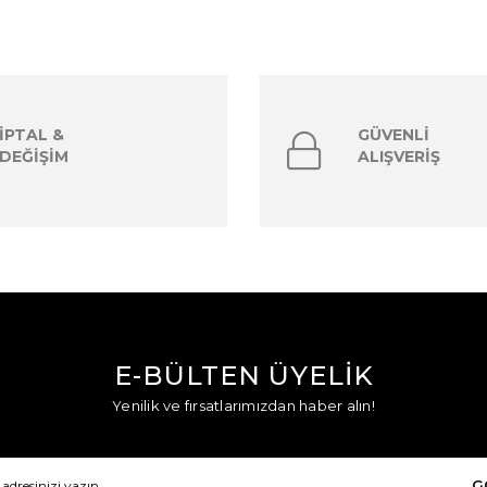
İPTAL &
GÜVENLİ
DEĞİŞİM
ALIŞVERİŞ
E-BÜLTEN ÜYELİK
Yenilik ve fırsatlarımızdan haber alın!
G