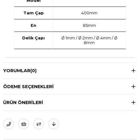
Model
Tam Çap
400mm
En
85mm
Delik Çapı
Ø 1mm / Ø 2mm / Ø 4mm / Ø
8mm
YORUMLAR
(0)
ÖDEME SEÇENEKLERI
ÜRÜN ÖNERILERI