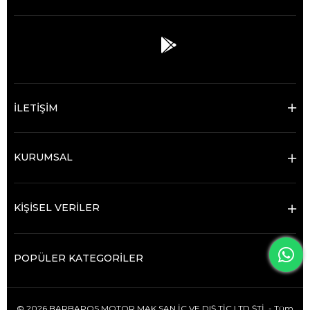
İLETİŞİM
KURUMSAL
KİŞİSEL VERİLER
POPÜLER KATEGORİLER
© 2026 BARBAROS MOTOR MAK.SAN.İÇ VE DIŞ.TİC.LTD.ŞTİ. - Tüm