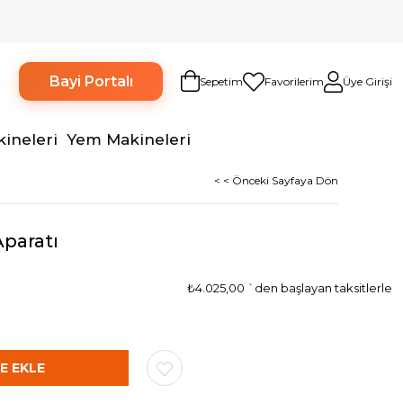
Bayi Portalı
Sepetim
Favorilerim
Üye Girişi
kineleri
Yem Makineleri
< < Önceki Sayfaya Dön
Aparatı
₺4.025,00
`den başlayan taksitlerle