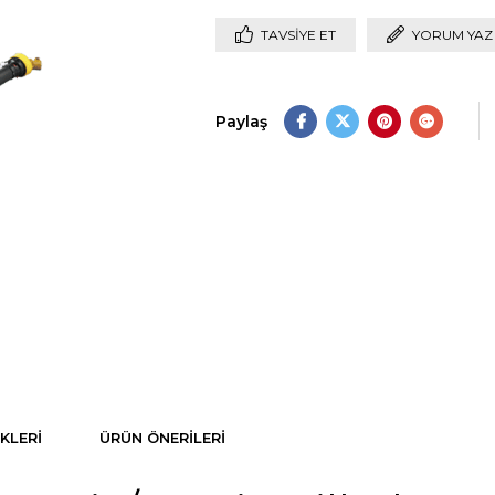
TAVSIYE ET
YORUM YAZ
Paylaş
KLERI
ÜRÜN ÖNERILERI