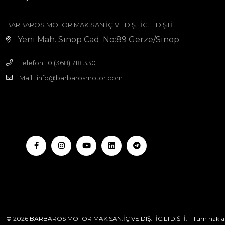
BARBAROS MOTOR MAK.SAN.İÇ VE DIŞ.TİC.LTD.ŞTİ.
Yeni Mah. Sinop Cad. No:89 Gerze/Sinop
Telefon : 0 (368) 718 3301
Mail :
info@barbarosmotor.com
© 2026 BARBAROS MOTOR MAK.SAN.İÇ VE DIŞ.TİC.LTD.ŞTİ. - Tüm hakları 