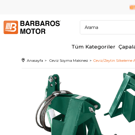
6 TAKSİT İMKANI!
M BANKALARA PEŞİN FİYATINA
✨
Tüm Kategoriler
Çapal
Anasayfa
Ceviz Soyma Makinesi
Ceviz/Zeytin Silkeleme 