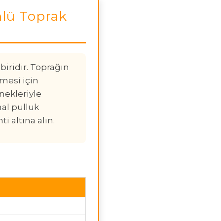
lü Toprak
iridir. Toprağın
lmesi için
ekleriyle
al pulluk
 altına alın.