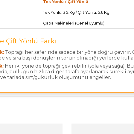
Tek Yönlü / Çift Yönlü
Tek Yönlü: 3.2 Kg / Çift Yönlü: 5.6 Kg
Çapa Makineleri (Genel Uyumlu)
e Çift Yönlü Farkı
k:
Toprağı her seferinde sadece bir yöne doğru çevirir. 
e ve sıra başı dönüşlerin sorun olmadığı yerlerde kullan
k:
Her iki yöne de toprağı çevirebilir (sola veya sağa). B
da, pulluğun hızlıca diğer tarafa ayarlanarak sürekli ay
r ve tarlada sırt/çukurluk oluşumunu engeller.