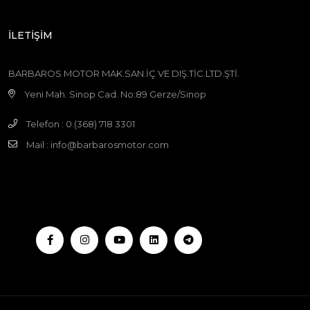
İLETİŞİM
BARBAROS MOTOR MAK.SAN.İÇ VE DIŞ.TİC.LTD.ŞTİ.
Yeni Mah. Sinop Cad. No:89 Gerze/Sinop
Telefon : 0 (368) 718 3301
Mail :
info@barbarosmotor.com