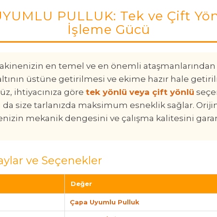
UYUMLU PULLUK: Tek ve Çift Yön
İşleme Gücü
akinenizin en temel ve en önemli ataşmanlarından b
altının üstüne getirilmesi ve ekime hazır hale getiri
üz, ihtiyacınıza göre
tek yönlü veya çift yönlü
seçen
da size tarlanızda maksimum esneklik sağlar. Orijin
nizin mekanik dengesini ve çalışma kalitesini garanti
aylar ve Seçenekler
Değer
Çapa Uyumlu Pulluk