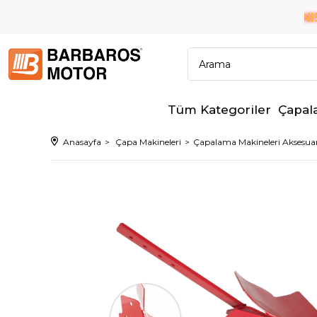
6 TAKSİT İMKANI!
M BANKALARA PEŞİN FİYATINA
✨
Tüm Kategoriler
Çapal
Anasayfa
Çapa Makineleri
Çapalama Makineleri Aksesuar