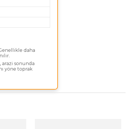
Genellikle daha
ılır.
u, arazi sonunda
nı yöne toprak