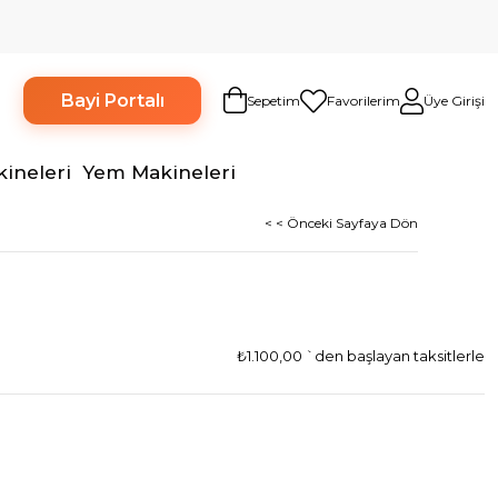
Bayi Portalı
Sepetim
Favorilerim
Üye Girişi
kineleri
Yem Makineleri
< < Önceki Sayfaya Dön
₺1.100,00
`den başlayan taksitlerle