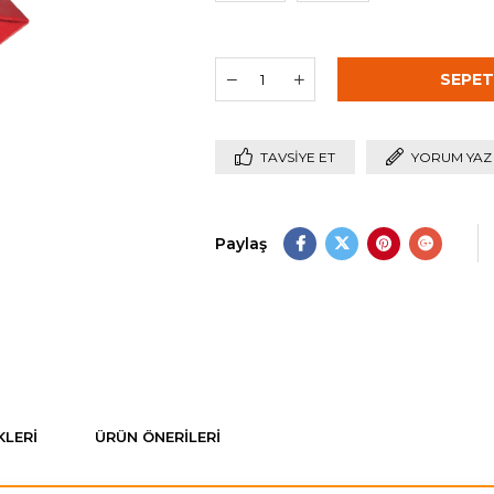
TAVSIYE ET
YORUM YAZ
Paylaş
LERI
ÜRÜN ÖNERILERI