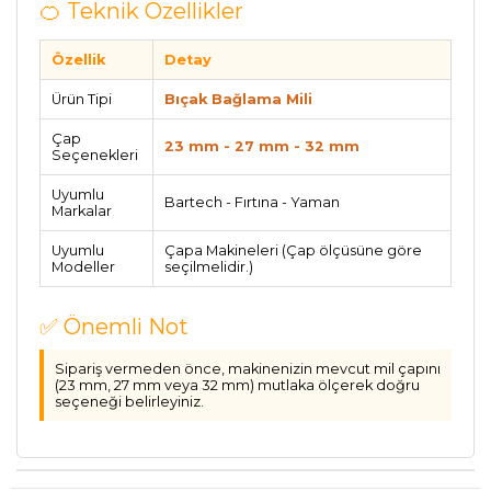
🍊 Teknik Özellikler
Özellik
Detay
Ürün Tipi
Bıçak Bağlama Mili
Çap
23 mm - 27 mm - 32 mm
Seçenekleri
Uyumlu
Bartech - Fırtına - Yaman
Markalar
Uyumlu
Çapa Makineleri (Çap ölçüsüne göre
Modeller
seçilmelidir.)
✅ Önemli Not
Sipariş vermeden önce, makinenizin mevcut mil çapını
(23 mm, 27 mm veya 32 mm) mutlaka ölçerek doğru
seçeneği belirleyiniz.