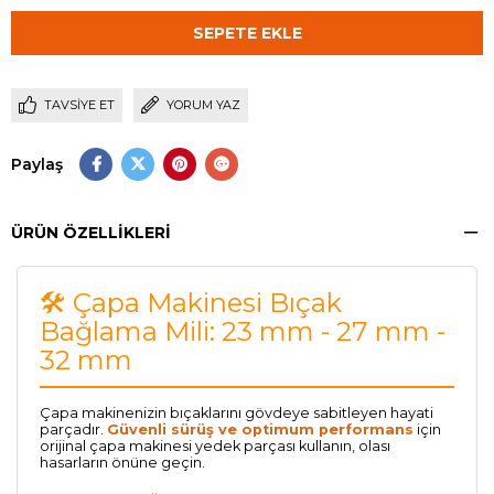
TAVSIYE ET
YORUM YAZ
Paylaş
ÜRÜN ÖZELLIKLERI
🛠️ Çapa Makinesi Bıçak
Bağlama Mili: 23 mm - 27 mm -
32 mm
Çapa makinenizin bıçaklarını gövdeye sabitleyen hayati
parçadır.
Güvenli sürüş ve optimum performans
için
orijinal çapa makinesi yedek parçası kullanın, olası
hasarların önüne geçin.