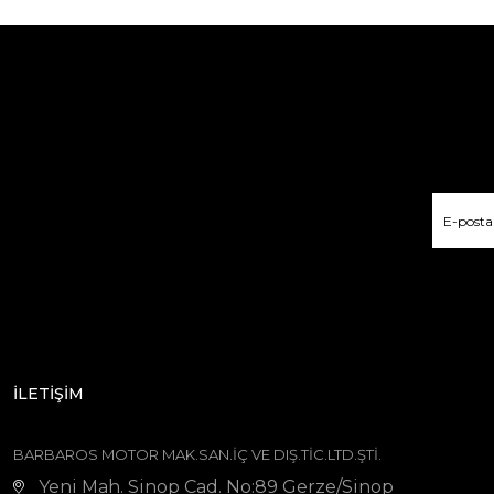
İLETİŞİM
BARBAROS MOTOR MAK.SAN.İÇ VE DIŞ.TİC.LTD.ŞTİ.
Yeni Mah. Sinop Cad. No:89 Gerze/Sinop