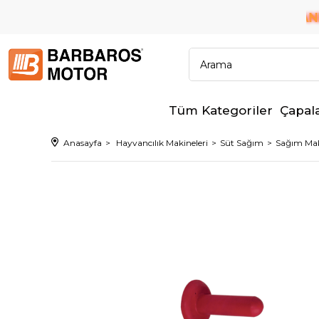
6 TAKSİT İMKANI!
ÜM BANKALARA PEŞİN FİYATINA
Tüm Kategoriler
Çapal
Anasayfa
Hayvancılık Makineleri
Süt Sağım
Sağım Maki