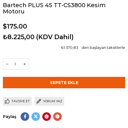
Bartech PLUS 45 TT-CS3800 Kesim
Motoru
$175.00
₺8.225,00
(KDV Dahil)
₺1.370,83
`den başlayan taksitlerle
TAVSIYE ET
YORUM YAZ
Paylaş