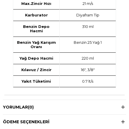
Max.Zincir Hızı
21 m/s
Karburator
Diyafram Tip
Benzin Depo
310 ml
Hacmi
Benzin Yağ Karışım
Benzin 25:Yağ 1
Oranı
Yağ Depo Hacmi
220 ml
Kılavuz / Zincir
16", 3/8"
Yakıt Tüketimi
0.7 lt/s
YORUMLAR
(0)
ÖDEME SEÇENEKLERI