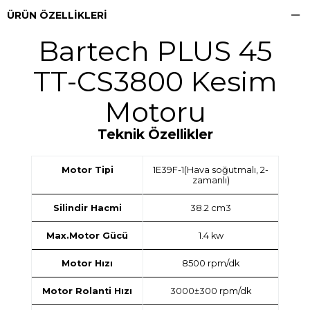
ÜRÜN ÖZELLIKLERI
Bartech PLUS 45
TT-CS3800 Kesim
Motoru
Teknik Özellikler
Motor Tipi
1E39F-1(Hava soğutmalı, 2-
zamanlı)
Silindir Hacmi
38.2 cm3
Max.Motor Gücü
1.4 kw
Motor Hızı
8500 rpm/dk
Motor Rolanti Hızı
3000±300 rpm/dk