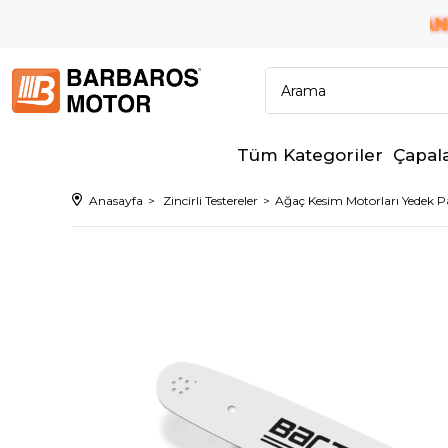
6 TAKSİT İMKANI!
ÜM BANKALARA PEŞİN FİYATINA
Tüm Kategoriler
Çapal
Anasayfa
Zincirli Testereler
Ağaç Kesim Motorları Yedek Pa