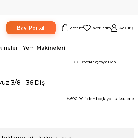
Bayi Portalı
Sepetim
Favorilerim
Üye Girişi
kineleri
Yem Makineleri
< < Önceki Sayfaya Dön
z 3/8 - 36 Diş
₺690,90
`den başlayan taksitlerle
stoklarımızda kalmamıştır.