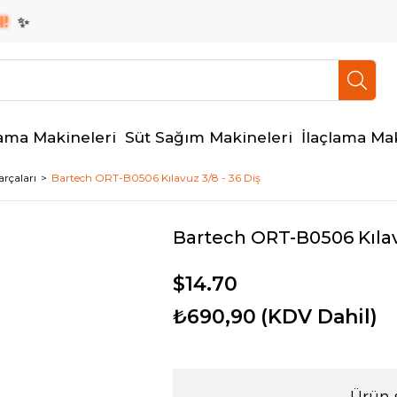
✨
ama Makineleri
Süt Sağım Makineleri
İlaçlama Ma
rçaları
Bartech ORT-B0506 Kılavuz 3/8 - 36 Diş
Bartech ORT-B0506 Kılavu
$14.70
₺690,90
(KDV Dahil)
Ürün 