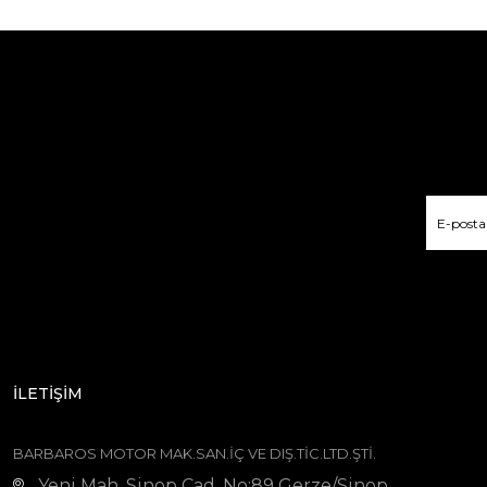
İLETİŞİM
BARBAROS MOTOR MAK.SAN.İÇ VE DIŞ.TİC.LTD.ŞTİ.
Yeni Mah. Sinop Cad. No:89 Gerze/Sinop