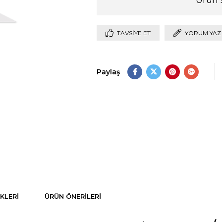
TAVSIYE ET
YORUM YAZ
Paylaş
KLERI
ÜRÜN ÖNERILERI