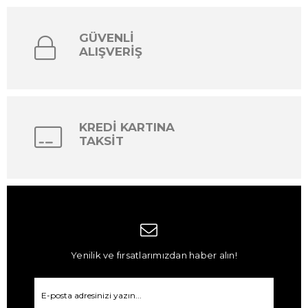
GÜVENLİ
ALIŞVERİŞ
KREDİ KARTINA
TAKSİT
Yenilik ve fırsatlarımızdan haber alın!