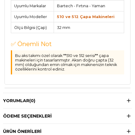
Uyumlu Markalar
Bartech - Fırtına - Yaman
Uyumlu Modeller
510 ve 512 Çapa Makineleri
Ölçü Bilgisi (Çap)
32 mm
✅ Önemli Not
Bu aks takımı özel olarak **510 ve 512 serisi** çapa
makineleri için tasarlanmıştır. Aksın doğru çapta (32
mm) olduğundan emin olmak için makinenizin teknik
özelliklerini kontrol ediniz.
YORUMLAR
(0)
ÖDEME SEÇENEKLERI
ÜRÜN ÖNERILERI