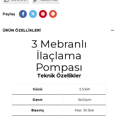
Paylaş
ÜRÜN ÖZELLIKLERI
3 Mebranlı
İlaçlama
Pompası
Teknik Özellikler
Gücü
5.5 kW
Devir
540rpm
Basınç
Max. 50 Bar