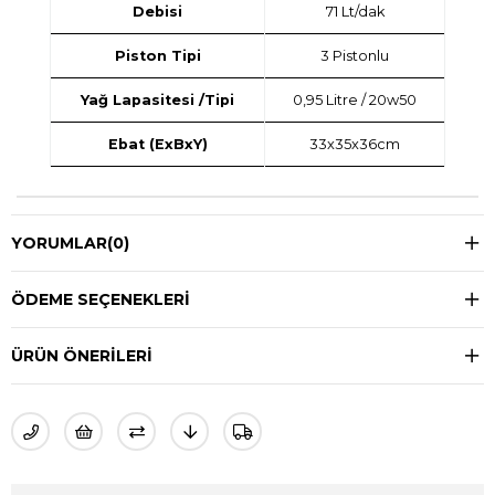
Debisi
71 Lt/dak
Piston Tipi
3 Pistonlu
Yağ Lapasitesi /Tipi
0,95 Litre / 20w50
Ebat (ExBxY)
33x35x36cm
YORUMLAR
(0)
ÖDEME SEÇENEKLERI
ÜRÜN ÖNERILERI